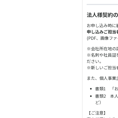
法人様契約
お申し込み時に
申し込みご担当
(PDF、画像フ
※会社所在地の
※名刺や社員証
ださい。
※新しいご担当
また、個人事業
書類1 「
書類2 本
ど）
【ご注意】