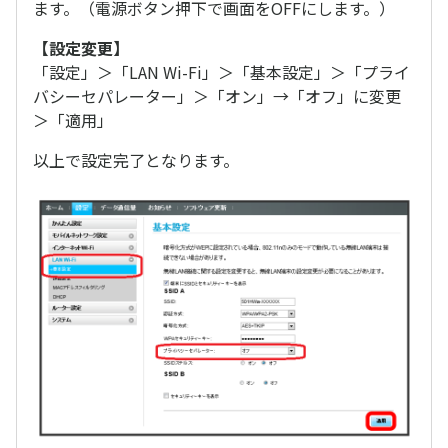
ます。（電源ボタン押下で画面をOFFにします。）
【設定変更】
「設定」＞「LAN Wi-Fi」＞「基本設定」＞「プライ
バシーセパレーター」＞「オン」→「オフ」に変更
＞「適用」
以上で設定完了となります。