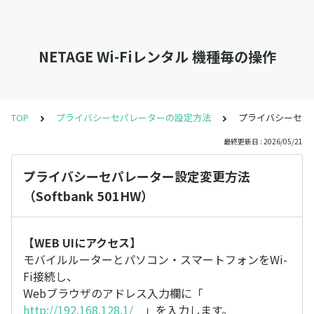
NETAGE Wi-Fiレンタル 機種毎の操作
TOP
プライバシーセパレーターの設定方法
プライバシーセパレー
最終更新日 : 2026/05/21
プライバシーセパレーター設定変更方法
（Softbank 501HW）
【WEB UIにアクセス】
モバイルルーターとパソコン・スマートフォンをWi-
Fi接続し、
Webブラウザのアドレス入力欄に「
http://192.168.128.1/
」を入力します。